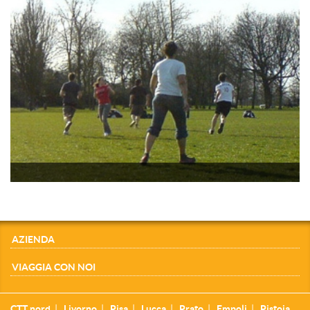
AZIENDA
VIAGGIA CON NOI
CTT nord
Livorno
Pisa
Lucca
Prato
Empoli
Pistoia